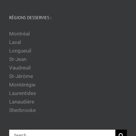
RÉGIONS DESSERVIES :
Montréal
Laval
Longueuil
St-Jean
Vaudreuil
St-Jérôme
Montérégie
Laurentides
Lanaudière
Sherbrooke
Rechercher