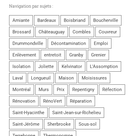
Navigation par sujets :
Amiante
Bardeaux
Boisbriand
Boucherville
Brossard
Châteauguay
Combles
Couvreur
Drummondville
Décontamination
Emploi
Enlèvement
entretoit
Granby
Grenier
Isolation
Joliette
Kelvinator
L'Assomption
Laval
Longueuil
Maison
Moisissures
Montréal
Murs
Prix
Repentigny
Réfection
Rénovation
RénoVert
Réparation
Saint-Hyacinthe
Saint-Jean-sur-Richelieu
Saint-Jérôme
Sherbrooke
Sous-sol
Terrebonne
Thermopompe