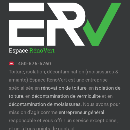
Espace
RénoVert
:
450-676-5760
Toiture, isolation, décontamination (moisissures &
amiante) Espace RénoVert est une entreprise
spécialisée en
rénovation de toiture
, en
isolation de
toiture
, en
décontamination de vermiculite
et en
décontamination de moisissures
. Nous avons pour
mission d’agir comme
entrepreneur général
responsable et vous offrir un service exceptionnel,
et ce, à tous points de contact.