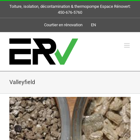
Skip
Toiture, isolation, décontamination & thermopompe Espace Rénovert:
to
450-676-5760
content
Courtier en rénovation
EN
Valleyfield