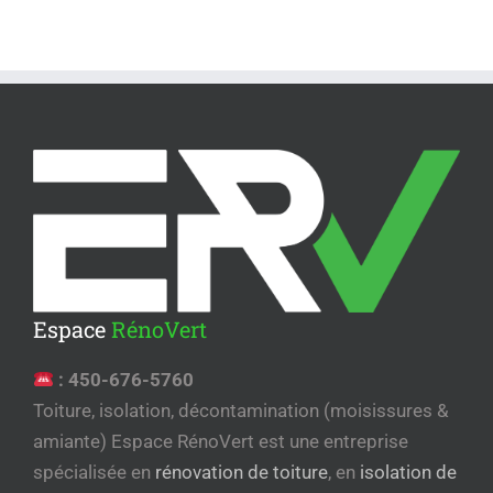
Espace
RénoVert
:
450-676-5760
Toiture, isolation, décontamination (moisissures &
amiante) Espace RénoVert est une entreprise
spécialisée en
rénovation de toiture
, en
isolation de