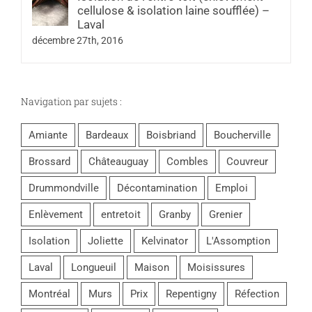
cellulose & isolation laine soufflée) –
Laval
décembre 27th, 2016
Navigation par sujets :
Amiante
Bardeaux
Boisbriand
Boucherville
Brossard
Châteauguay
Combles
Couvreur
Drummondville
Décontamination
Emploi
Enlèvement
entretoit
Granby
Grenier
Isolation
Joliette
Kelvinator
L'Assomption
Laval
Longueuil
Maison
Moisissures
Montréal
Murs
Prix
Repentigny
Réfection