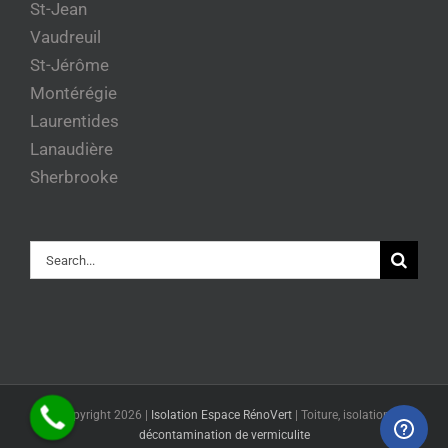
St-Jean
Vaudreuil
St-Jérôme
Montérégie
Laurentides
Lanaudière
Sherbrooke
Rechercher
© Copyright
2026 |
Isolation Espace RénoVert
|
Toiture, isolation et
décontamination de vermiculite