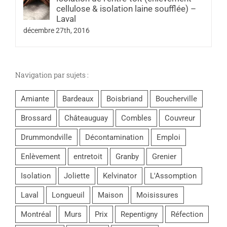
cellulose & isolation laine soufflée) –
Laval
décembre 27th, 2016
Navigation par sujets :
Amiante
Bardeaux
Boisbriand
Boucherville
Brossard
Châteauguay
Combles
Couvreur
Drummondville
Décontamination
Emploi
Enlèvement
entretoit
Granby
Grenier
Isolation
Joliette
Kelvinator
L'Assomption
Laval
Longueuil
Maison
Moisissures
Montréal
Murs
Prix
Repentigny
Réfection