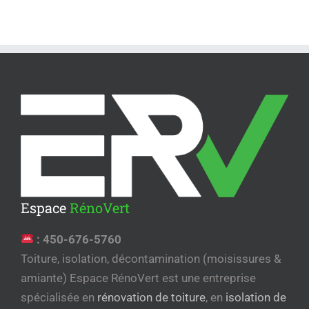
Espace
RénoVert
:
450-676-5760
Toiture, isolation, décontamination (moisissures &
amiante) Espace RénoVert est une entreprise
spécialisée en
rénovation de toiture
, en
isolation de