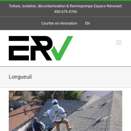
Skip
Toiture, isolation, décontamination & thermopompe Espace Rénovert:
to
450-676-5760
content
Courtier en rénovation
EN
Longueuil