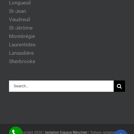
Longueuil
St-Jean
Vaudreuil
St-Jérôme
Montérégie
Laurentides
Lanaudière
Sherbrooke
Rechercher
© Copyright
2026 |
Isolation Espace RénoVert
|
Toiture, isolation et