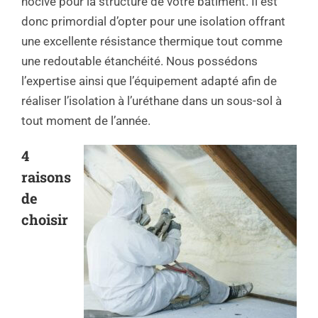
nocive pour la structure de votre bâtiment. Il est
donc primordial d’opter pour une isolation offrant
une excellente résistance thermique tout comme
une redoutable étanchéité. Nous possédons
l’expertise ainsi que l’équipement adapté afin de
réaliser l’isolation à l’uréthane dans un sous-sol à
tout moment de l’année.
4
raisons
de
choisir