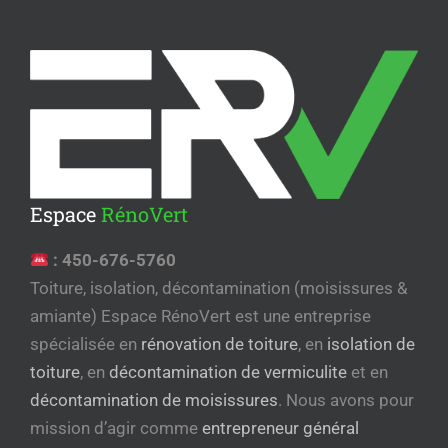
Espace
RénoVert
:
450-676-5760
Toiture, isolation, décontamination (moisissures &
amiante) Espace RénoVert est une entreprise
spécialisée en
rénovation de toiture
, en
isolation de
toiture
, en
décontamination de vermiculite
et en
décontamination de moisissures
. Nous avons pour
mission d’agir comme
entrepreneur général