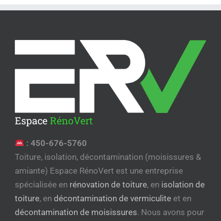
Espace
RénoVert
:
450-676-5760
Toiture, isolation, décontamination (moisissures &
amiante) Espace RénoVert est une entreprise
spécialisée en
rénovation de toiture
, en
isolation de
toiture
, en
décontamination de vermiculite
et en
décontamination de moisissures
. Nous avons pour