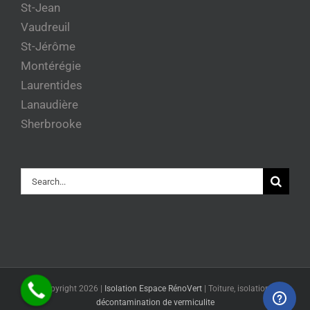
St-Jean
Vaudreuil
St-Jérôme
Montérégie
Laurentides
Lanaudière
Sherbrooke
Rechercher
© Copyright
2026 |
Isolation Espace RénoVert
|
Toiture, isolation et
décontamination de vermiculite