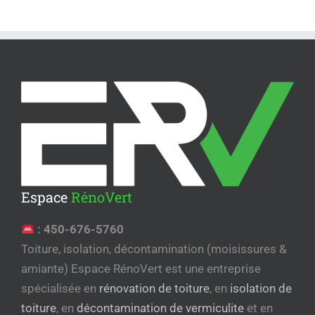
Espace
RénoVert
:
450-676-5760
Toiture, isolation, décontamination (moisissures &
amiante) Espace RénoVert est une entreprise
spécialisée en
rénovation de toiture
, en
isolation de
toiture
, en
décontamination de vermiculite
et en