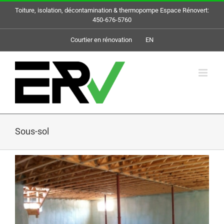
Skip
Toiture, isolation, décontamination & thermopompe Espace Rénovert:
to
450-676-5760
content
Courtier en rénovation
EN
Sous-sol