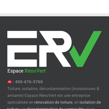
Espace
RénoVert
:
450-676-5760
Toiture, isolation, décontamination (moisissures &
amiante) Espace RénoVert est une entreprise
spécialisée en
rénovation de toiture
, en
isolation de