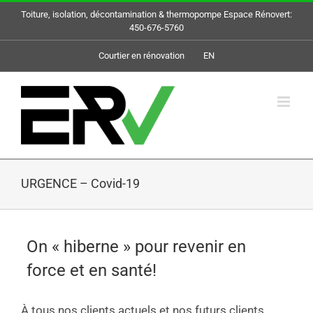
Skip
Toiture, isolation, décontamination & thermopompe Espace Rénovert:
to
450-676-5760
content
Courtier en rénovation
EN
URGENCE – Covid-19
On « hiberne » pour revenir en
force et en santé!
À tous nos clients actuels et nos futurs clients,