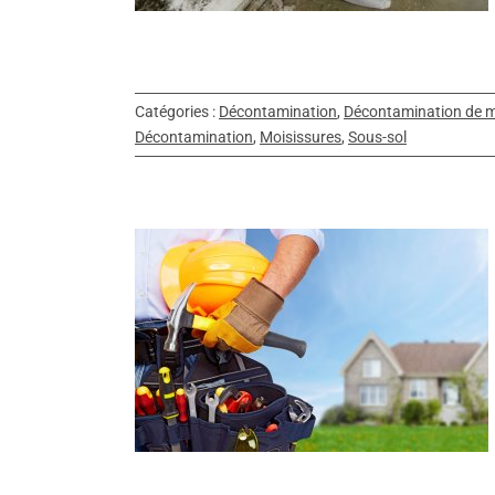
Catégories :
Décontamination
,
Décontamination de m
Décontamination
,
Moisissures
,
Sous-sol
solation &
ion