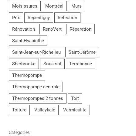
Moisissures
Montréal
Murs
Prix
Repentigny
Réfection
Rénovation
RénoVert
Réparation
Saint-Hyacinthe
Saint-Jean-sur-Richelieu
Saint-Jérôme
Sherbrooke
Sous-sol
Terrebonne
Thermopompe
Thermopompe centrale
Thermopompes 2 tonnes
Toit
Toiture
Valleyfield
Vermiculite
Catégories