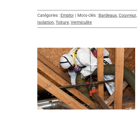
Catégories :
Emploi
|
Mots-clés :
Bardeaux
,
Couvreur
Isolation
,
Toiture
,
Vermiculite
mination
ntamination