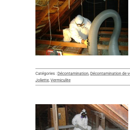
ulite, Joliette
amination de
Catégories :
Décontamination
,
Décontamination de ve
Joliette
,
Vermiculite