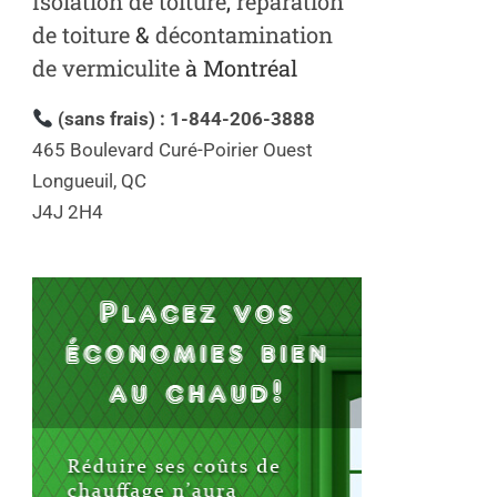
Isolation de toiture
,
réparation
de toiture
&
décontamination
de vermiculite
à Montréal
(sans frais) : 1-844-206-3888
465 Boulevard Curé-Poirier Ouest
Longueuil, QC
J4J 2H4