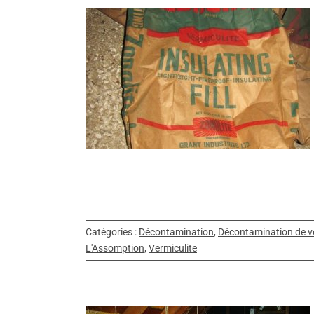
rmiculite,
n
amination de
Catégories :
Décontamination
,
Décontamination de ve
L'Assomption
,
Vermiculite