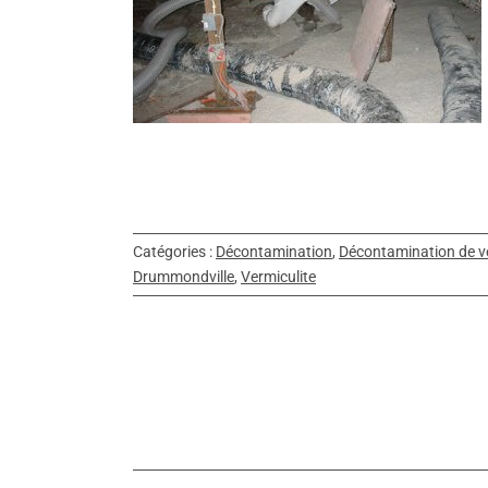
rmiculite,
le
amination de
Catégories :
Décontamination
,
Décontamination de ve
Drummondville
,
Vermiculite