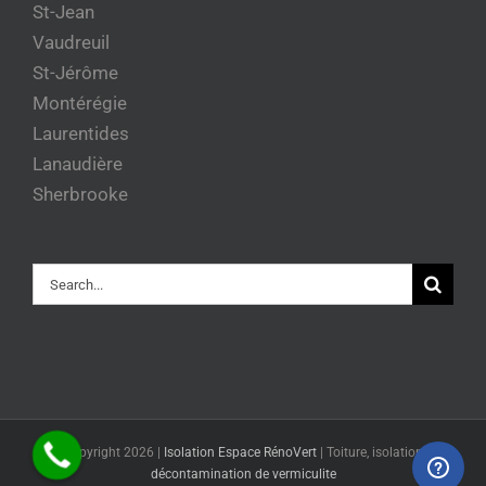
St-Jean
Vaudreuil
St-Jérôme
Montérégie
Laurentides
Lanaudière
Sherbrooke
Rechercher
© Copyright
2026 |
Isolation Espace RénoVert
|
Toiture, isolation et
décontamination de vermiculite