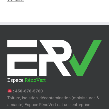
Espace
RénoVert
:
450-676-5760
Toiture, isolation, décontamination (moisissures &
amiante) Espace RénoVert est une entreprise