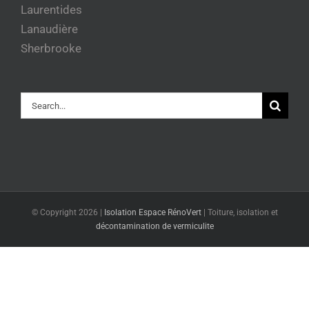
Laurentides
Lanaudière
Sherbrooke
Rechercher
© Copyright
2026 |
Isolation Espace RénoVert
|
Toiture, isolation et
décontamination de vermiculite