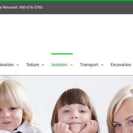
e Rénovert:
450-676-5760
her
ination
Toiture
Isolation
Transport
Excavation