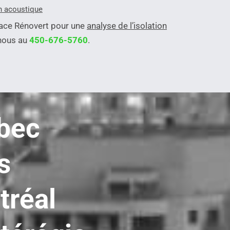
on acoustique
pace Rénovert pour une
analyse de l’isolation
-nous au
450-676-5760
.
bec
s
tréal