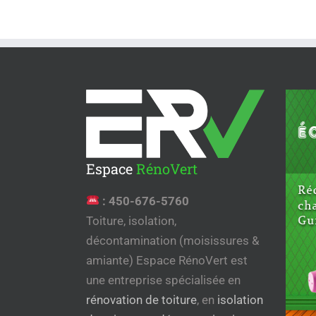
Espace
RénoVert
:
450-676-5760
Toiture, isolation,
décontamination (moisissures &
amiante) Espace RénoVert est
une entreprise spécialisée en
rénovation de toiture
, en
isolation