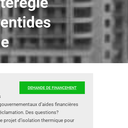
térégie
entides
ie
DEMANDE DE FINANCEMENT
s
s gouvernementaux d’aides financières
 réclamation. Des questions?
e projet d’isolation thermique pour