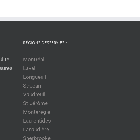
RÉGIONS DESSERVIES :
lite
Montréal
sures
Laval
Longueuil
St-Jean
Vaudreuil
St-Jérôme
Montérégie
Laurentides
Lanaudière
Sherbrooke