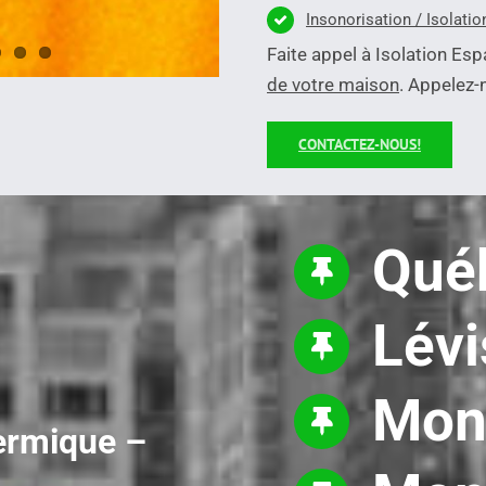
Insonorisation / Isolati
Faite appel à Isolation Es
de votre maison
. Appelez
CONTACTEZ-NOUS!
Qué
Lévi
Mon
hermique –