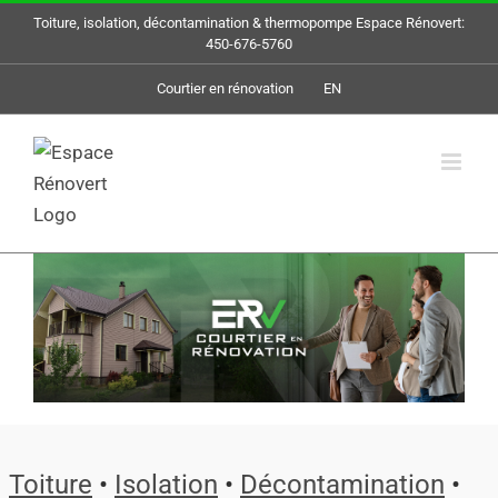
Skip
Toiture, isolation, décontamination & thermopompe Espace Rénovert:
to
450-676-5760
content
Courtier en rénovation
EN
Toiture
•
Isolation
•
Décontamination
•