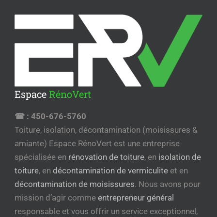
Espace
RénoVert
☎ :
450-676-5760
Toiture, isolation, décontamination (moisissures &
amiante) Espace RénoVert est une entreprise
spécialisée en
rénovation de toiture
, en
isolation de
toiture
, en
décontamination de vermiculite
et en
décontamination de moisissures
. Nous avons pour
mission d’agir comme
entrepreneur général
responsable et vous offrir un service exceptionnel,