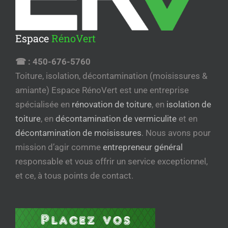
Espace
RénoVert
☎ :
450-676-5760
Toiture, isolation, décontamination (moisissures &
amiante) Espace RénoVert est une entreprise
spécialisée en
rénovation de toiture
, en
isolation de
toiture
, en
décontamination de vermiculite
et en
décontamination de moisissures
. Nous avons pour
mission d’agir comme
entrepreneur général
responsable et vous offrir un service exceptionnel,
et ce, à tous points de contact.