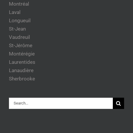
Montréal
Laval
Longueuil
St-Jean
Vaudreuil
St-Jérôme
Montérégie
Laurentides
Lanaudière
Sherbrooke
Rechercher