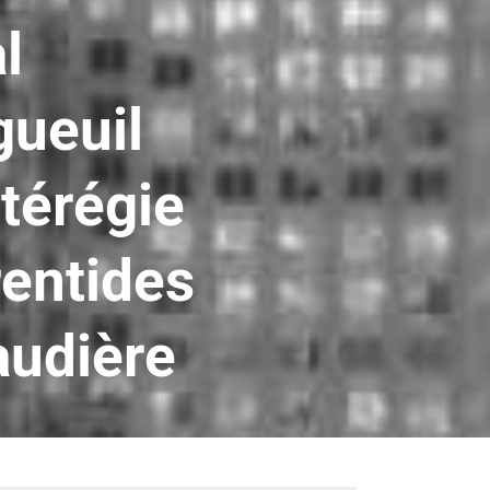
l
ueuil
térégie
entides
audière