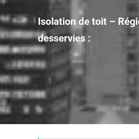
Isolation de toit – Rég
desservies :