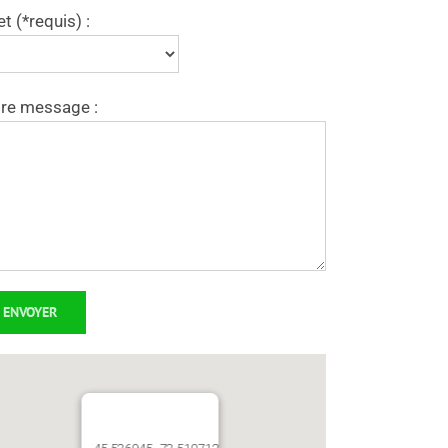
et (*requis) :
re message :