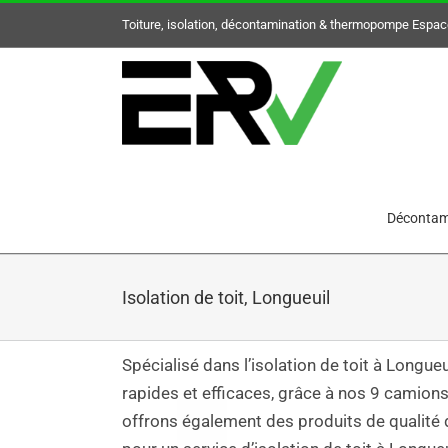
Skip
Toiture, isolation, décontamination & thermopompe Espac
to
content
Recherc
Décontam
Isolation de toit, Longueuil
Spécialisé dans l’isolation de toit à Longu
rapides et efficaces, grâce à nos 9 camions
offrons également des produits de qualité d