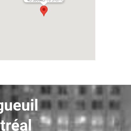
45.536945 -73.510712
ueuil
tréal