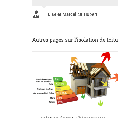
Lise et Marcel
,
St-Hubert
Autres pages sur l’isolation de toitu
teauguay
Isolation de toit, Longueuil
u toit
Isolation
Isolation du toit