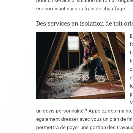
pour un service d’isolation de toit à Longue
économisant sur vos frais de chauffage.
Des services en isolation de toit orie
E
f
t
h
c
é
l
p
V
un devis personnalité ? Appelez dès maint
également dresser avec vous un plan de fina
permettra de payer une portion des travaux