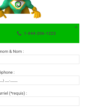
×
1-844-206-1223
énom & Nom :
éphone :
rriel (*requis) :