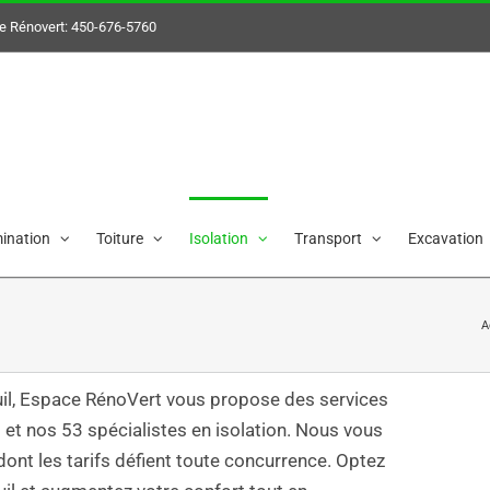
e Rénovert:
450-676-5760
her
ination
Toiture
Isolation
Transport
Excavation
A
euil, Espace RénoVert vous propose des services
 et nos 53 spécialistes en isolation. Nous vous
ont les tarifs défient toute concurrence. Optez