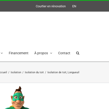
Courtier en rénovation
EN
Financement
À propos
Contact
ccueil
/
Isolation
/
Isolation du toit
/
Isolation de toit, Longueuil