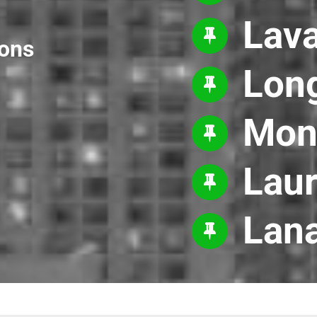
Lava
ions
Long
Mon
Laur
Lan