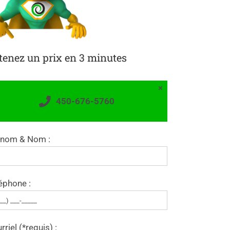
tenez un prix en 3 minutes
×
450-676-5760
énom & Nom :
éphone :
rriel (*requis) :