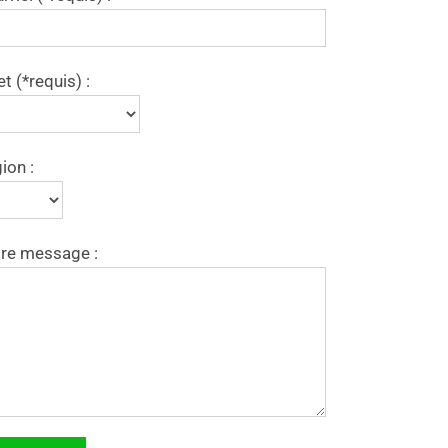
et (*requis) :
ion :
re message :