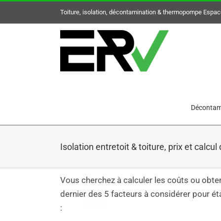
Skip
Toiture, isolation, décontamination & thermopompe Espac
to
content
Recherc
Décontam
Isolation entretoit & toiture, prix et calcul
Vous cherchez à calculer les coûts ou obtenir
dernier des 5 facteurs à considérer pour établ
: