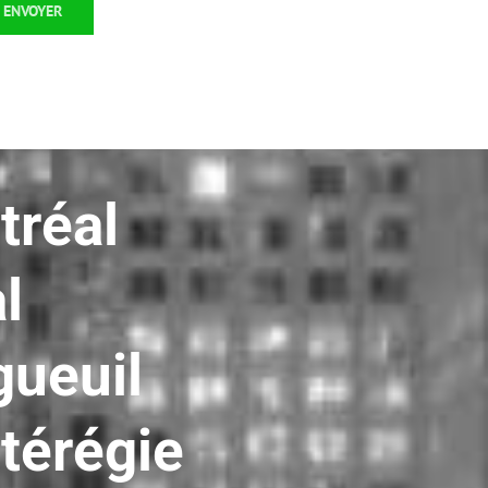
tréal
l
ueuil
térégie