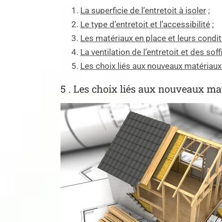
La superficie de l’entretoit à isoler
;
Le type d’entretoit et l’accessibilité
;
Les matériaux en place et leurs condi
La ventilation de l’entretoit et des soff
Les choix liés aux nouveaux matériaux
5 . Les choix liés aux nouveaux ma