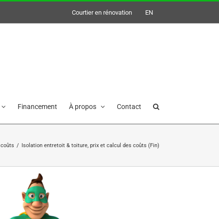
Courtier en rénovation
EN
Financement
À propos
Contact
s coûts
/
Isolation entretoit & toiture, prix et calcul des coûts (Fin)