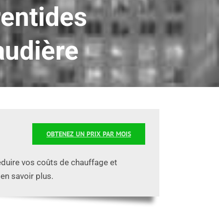
entides
audière
OBTENEZ UN PRIX PAR MOIS
éduire vos coûts de chauffage et
en savoir plus.