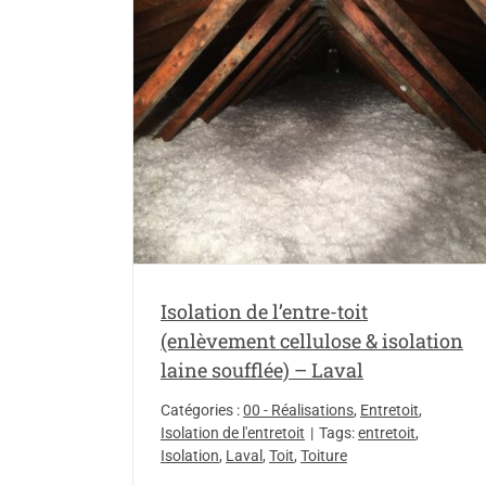
Décontamination de moisissures à
l’entretoit, isolation de toit – projet
 (enlèvement
Boisbriand
ufflée) – Laval
00 - Réalisations
Décontamination d
Isolation de
moisissures
Décontamination de moisis
dans l'entretoit
Isolation de l'entretoit
Isolation de la toiture
Isolation de l’entre-toit
(enlèvement cellulose & isolation
laine soufflée) – Laval
Catégories :
00 - Réalisations
,
Entretoit
,
Isolation de l'entretoit
|
Tags:
entretoit
,
Isolation
,
Laval
,
Toit
,
Toiture