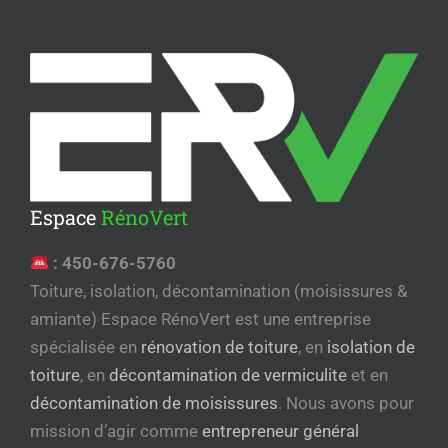
Espace
RénoVert
:
450-676-5760
Toiture, isolation, décontamination (moisissures &
amiante) Espace RénoVert est une entreprise
spécialisée en
rénovation de toiture
, en
isolation de
toiture
, en
décontamination de vermiculite
et en
décontamination de moisissures
. Nous avons pour
mission d’agir comme
entrepreneur général